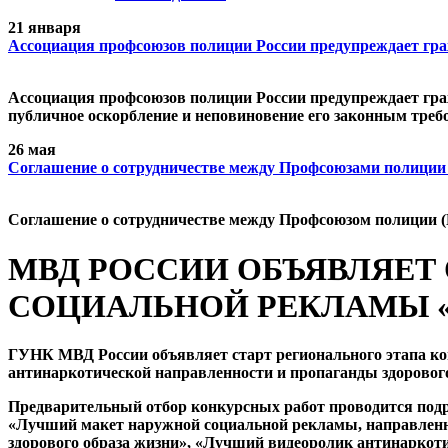
21 января
Ассоциация профсоюзов полиции России предупреждает гр
Ассоциация профсоюзов полиции России предупреждает граж
публичное оскорбление и неповиновение его законным треб
26 мая
Cоглашение о сотрудничестве между Профсоюзами полиции
Cоглашение о сотрудничестве между Профсоюзом полиции (
МВД РОССИИ ОБЪЯВЛЯЕТ
СОЦИАЛЬНОЙ РЕКЛАМЫ «
ГУНК МВД России объявляет старт регионального этапа ко
антинаркотической направленности и пропаганды здорового 
Предварительный отбор конкурсных работ проводится под
«Лучший макет наружной социальной рекламы, направленн
здорового образа жизни», «Лучший видеоролик антинаркоти