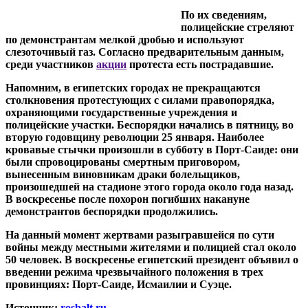
По их сведениям,
полицейские стреляют
по демонстрантам мелкой дробью и используют
слезоточивый газ. Согласно предварительным данным,
среди участников
акции
протеста есть пострадавшие.
Напомним, в египетских городах не прекращаются
столкновения протестующих с силами правопорядка,
охраняющими государственные учреждения и
полицейские участки. Беспорядки начались в пятницу, во
вторую годовщину революции 25 января. Наиболее
кровавые стычки произошли в субботу в Порт-Саиде: они
были спровоцированы смертным приговором,
вынесенным виновникам драки болельщиков,
произошедшей на стадионе этого города около года назад.
В воскресенье после похорон погибших накануне
демонстрантов беспорядки продолжились.
На данный момент жертвами разыгравшейся по сути
войны между местными жителями и полицией стал около
50 человек. В воскресенье египетский президент объявил о
введении режима чрезвычайного положения в трех
провинциях: Порт-Саиде, Исмаилии и Суэце.
Источник:
rosbalt.ru