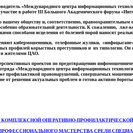
ководитель «Международного центра информационных технол
астие в работе III Большого Академического форума «Интег
ашему обществу и, соответственно, правоохранительным ор
собенно образовательной деятельности. К сожалению, лже-ко
кими способами исцеления от болезней порой наносят реальн
меняют кибермошенники, телефонные жулики, «инфоцыгане»
тных профилей корыстных преступников и их типологии. О
 и жителями ЦАО.
рспективных проектов по предотвращению инфомошенничес
отряда «Международного центра информационных технологий
акже профилактикой правонарушений, совершаемых мошеннич
оне от решения актуальных проблем и готова активно боротьс
 КОМПЛЕКСНОЙ ОПЕРАТИВНО-ПРОФИЛАКТИЧЕСКОЙ ОП
ПРОФЕССИОНАЛЬНОГО МАСТЕРСТВА СРЕДИ СПЕЦИ