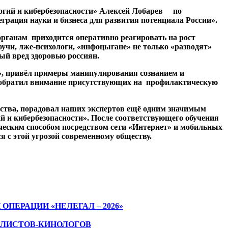
огий и кибербезопасности» Алексей Лобарев по
рация науки и бизнеса для развития потенциала России».
ганам приходится оперативно реагировать на рост
учи, лже-психологи, «инфоцыгане» не только «разводят»
ый вред здоровью россиян.
, привёл примеры манипулирования сознанием и
н обратил внимание присутствующих на профилактическую
тва, порадовал наших экспертов ещё одним значимым
 и кибербезопасности». После соответствующего обучения
еским способом посредством сети «Интернет» и мобильных
я с этой угрозой современному обществу.
ЕРАЦИИ «НЕЛЕГАЛ – 2026»
АЛИСТОВ-КИНОЛОГОВ