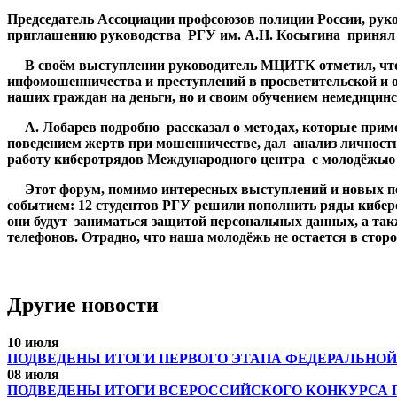
Председатель Ассоциации профсоюзов полиции России, ру
приглашению руководства РГУ им. А.Н. Косыгина принял уч
В своём выступлении руководитель МЦИТК отметил, что н
инфомошенничества и преступлений в просветительской и о
наших граждан на деньги, но и своим обучением немедицинс
А. Лобарев подробно рассказал о методах, которые при
поведением жертв при мошенничестве, дал анализ личнос
работу киберотрядов Международного центра с молодёжью
Этот форум, помимо интересных выступлений и новых пе
событием: 12 студентов РГУ решили пополнить ряды кибер
они будут заниматься защитой персональных данных, а т
телефонов. Отрадно, что наша молодёжь не остается в стор
Другие новости
10 июля
ПОДВЕДЕНЫ ИТОГИ ПЕРВОГО ЭТАПА ФЕДЕРАЛЬНОЙ
08 июля
ПОДВЕДЕНЫ ИТОГИ ВСЕРОССИЙСКОГО КОНКУРСА 