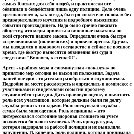
самых близких для себя людей, и практически все
обвинили в бездействии лишь одну полицию. Дело очень
«резонансное» и, как всегда, быстро «полетели головы» без
предварительного изучения и подробного выяснения
событий происходящего. Надо было срочно показать
обществу, что меры приняты и виновные наказаны по
всей строгости нашего закона. Определили очень быстро
«стрелочников» (полицейских) и провели аресты. Друзья,
мы находимся в правовом государстве и сейчас не военное
время, где быстро выносятся обвинения без суда и
следствия: "Виновен, к стенке!!!".
Арест - крайняя мера и сиюминутная «показуха» по
принятию мер сегодня не выход из положения. Задача
нашей поездки - тщательно разобраться в случившемся.
Подробно на месте рассмотреть и определить в комплексе с
участниками и свидетелями событий проблему
случившейся трагедии. Дать правовую оценку и выяснить
роль всех участников, которые должны были по долгу
службы решать эти задачи. Роль опекунской службы -
семья была многодетная. Роль медицины – кто
интересовался состояние здоровья стоящего на учете
психически больного человека. Роль прокуратуры,
которая надзирала за работой полиции и не выявляла
нарушений. И, конечно, роль полиции, которая принимала