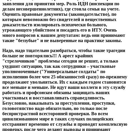
заявления для принятия мер. Роль ИДН (инспекции по
делам несовершеннолетних), где стояла семья на учете.
Оценить правовые документы (законодательство), по
которым невозможно без свидетелей и вещественных
доказательств изолировать психически больного,
угрожающего убийством и посадить его в ИТУ. Очень
много вопросов к нашим депутатам: ведь они принимают
такие "беззубые" и не выверенные на практике законы.
Надо, надо тщательно разобраться, чтобы такие трагедии
больше не повторялись!!! А арест крайних
"стрелочников" проблемы сегодня не решит, а только
ухудшит ситуацию, так как сотрудники – участковые
уполномоченные ("Универсальные солдаты" по
исполнению более чем 25 обязанностей сразу) по-прежнему
продолжают увольняться. Их с каждым годом становится
все меньше и меньше. Не идут наши коллеги в эту службу
работать и профсоюзам обязаны защищать наших
участковых и восстанавливать справедливость.
Безусловно, наказывать за преступления, проступки,
головотяпство надо обязательно, но только после
беспристрастной всесторонней проверки. Во всем
цивилизованном мире в таких случаях полицейских
отстраняют временно от службы и проводят комплексную
проверку, после чего делают выводы и принимают