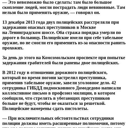
— Это невозможно было сделать: там было большое
скопление людей, могли пострадать люди невиновные. Там
нельзя было применять оружие, — говорил он.
13 декабря 2013 года двух полицейских расстреляли при
задержании опасных преступников в Москве
на Ленинградском шоссе. Оба стража порядка умерли по
дороге в больницу. Полицейские имели при себе табельное
оружие, но не смогли его применить из-за опасности ранить
прохожих.
За день до этого на Комсомольском проспекте при попытке
задержания грабителей были ранены двое полицейских.
В 2012 году в отношении дорожного полицейского,
который во время погони застрелил преступника,
применив табельное оружие, завели уголовное дело. 42
сотрудника ГИБДД подмосковного Домодедово написали
коллективное письмо в профсоюз милиции, в котором
сообщили, что стрелять в убегающих преступников
больше не будут, чтобы не оказаться за решеткой.
Полицейские намерены сдать пистолеты.
— При исключительных обстоятельствах сотрудники
полиции должны иметь расширенные полномочия, потому