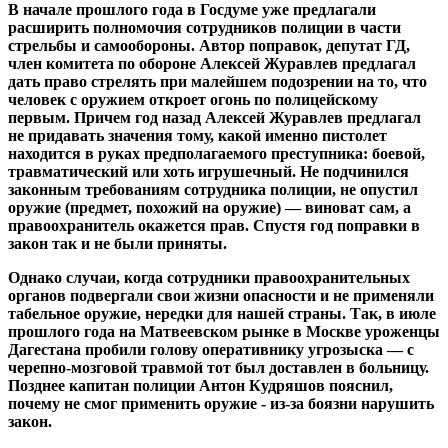
В начале прошлого года в Госдуме уже предлагали
расширить полномочия сотрудников полиции в части
стрельбы и самообороны. Автор поправок, депутат ГД,
член комитета по обороне Алексей Журавлев предлагал
дать право стрелять при малейшем подозрении на то, что
человек с оружием откроет огонь по полицейскому
первым. Причем год назад Алексей Журавлев предлагал
не придавать значения тому, какой именно пистолет
находится в руках предполагаемого преступника: боевой,
травматический или хоть игрушечный. Не подчинился
законным требованиям сотрудника полиции, не опустил
оружие (предмет, похожий на оружие) — виноват сам, а
правоохранитель окажется прав. Спустя год поправки в
закон так и не были приняты.
Однако случаи, когда сотрудники правоохранительных
органов подвергали свои жизни опасности и не применяли
табельное оружие, нередки для нашей страны. Так, в июле
прошлого года на Матвеевском рынке в Москве уроженцы
Дагестана пробили голову оперативнику угрозыска — с
черепно-мозговой травмой тот был доставлен в больницу.
Позднее капитан полиции Антон Кудряшов пояснил,
почему не смог применить оружие - из-за боязни нарушить
закон.