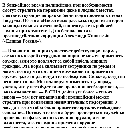
В ближайшее время полицейские при необходимости
смогут стрелять на поражение даже в людных местах.
Соответствующие поправки были подготовлены в стенах
Госдумы. Об этом «Известиям» рассказал один из авторов
законодательных изменений, сопредседатель рабочей
группы при комитете ГД по безопасности и
противодействию коррупции Александр Хинштейн
(«Единая Россия»).
— В законе о полиции существует действующая норма,
согласно которой сотрудник полиции не может применить
оружие, если это повлечет за собой гибель мирных
граждан. Эта норма связывает сотрудника по рукам и
ногам, потому что он лишен возможности применять
оружие даже тогда, когда это необходимо. Скажем, когда на
него идет толпа. Мы планируем изменить эту норму,
указав, что у него будет такое право при необходимости, —
рассказывает он. — В США действует более жесткая
норма — там нет ограничений: полицейский может
стрелять при появлении незначительных подозрений. У
нас, для того чтобы было применено оружие, необходимо
основание. Потому что потом будет проводиться служебная
проверка по факту использования оружия, и если
выяснится, что сотрудник применил оружие
необоснованно, то он в лучшем случае будет наказан, а в