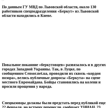
По данным ГУ МВД по Львовской области, около 130
работников спецподразделения «Беркут» из Львовской
области находились в Киеве.
Повальное покаяние «беркутовцев» развязалось и в других
городах Западной Украины. Так, в Луцке, по
сообщениям Сensor.net.ua, проводили их сквозь «кордон
позора», велись публичные допросы «Беркута» на сцене
местного Евромайдана. Бойцы становились на колени и
просили прощения у народа.
Спецназовцы должны были предстать перед публикой еще
22 февраля, но встречу перенесли, сообщает УНИАН. 23