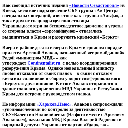
Как сообщил источник издания
«Новости Севастополя»
из
Киева, киевское подразделение СБУ группа «А» Центра
специальных операций, известное как «группа «Альфа», а
также другие спецподразделения столицы
Украины,несмотря на беспрецедентное давление и угрозы
со стороны власти «евромайдаунов» отказались
выдвигаться в Крым и разоружать крымский «Беркут».
Вчера в районе десяти вечера в Крым в срочном порядке
прилетел Арсений Аваков, назначенный «евромайданной»
Радой «министром МВД» – как
утверждает
Сontinentalist.ru
, с целью координирования
разоружения Крыма. Однако новоявленный министр
якобы отказался от своих планов – в связи с отказом
киевских силовиков и сбором у ворот симферопольского
«Беркута» дружинников. В итоге Аваков отправился в
здание главного управления МВД Украины в Республики
Крым для встречи с руководством главка.
По информации
«Харьков.Ньюс»
, Авакова сопровождали
«уполномоченный по контролю за деятельностью
СБУ»Валентин Наливайченко (На фото вместе с Арсением
Аваковым), начальник МВД Крыма Валерий Радченко и
народный депутат Украины от партии «Удар», экс-