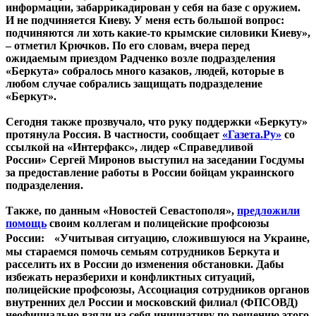
информации, забаррикадирован у себя на базе с оружием.
И не подчиняется Киеву. У меня есть большой вопрос:
подчиняются ли хоть какие-то крымские силовики Киеву»,
– отметил Крючков. По его словам, вчера перед
ожидаемым приездом Радченко возле подразделения
«Беркута» собралось много казаков, людей, которые в
любом случае собрались защищать подразделение
«Беркут».
Сегодня также прозвучало, что руку поддержки «Беркуту»
протянула Россия. В частности, сообщает
«Газета.Ру»
со
ссылкой на «Интерфакс», лидер «Справедливой
России» Сергей Миронов выступил на заседании Госдумы
за предоставление работы в России бойцам украинского
подразделения.
Также, по данным «Новостей Севастополя»,
предложили
помощь
своим коллегам и полицейские профсоюзы
России: «Учитывая ситуацию, сложившуюся на Украине,
мы стараемся помочь семьям сотрудников Беркута и
расселить их в России до изменения обстановки. Дабы
избежать неразберихи и конфликтных ситуаций,
полицейские профсоюзы, Ассоциация сотрудников органов
внутренних дел России и московский филиал (ФПСОВД)
неофициально взяли на себя инициативу по решению этого