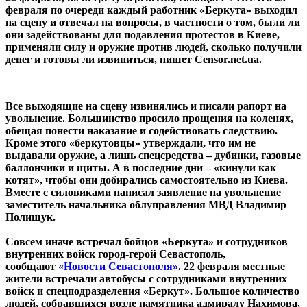
февраля по очереди каждый работник «Беркута» выходил
на сцену и отвечал на вопросы, в частности о том, были ли
они задействованы для подавления протестов в Киеве,
применяли силу и оружие против людей, сколько получили
денег и готовы ли извиниться, пишет Сensor.net.ua.
Все выходящие на сцену извинялись и писали рапорт на
увольнение. Большинство просило прощения на коленях,
обещая понести наказание и содействовать следствию.
Кроме этого «беркутовцы» утверждали, что им не
выдавали оружие, а лишь спецсредства – дубинки, газовые
баллончики и щиты. А в последние дни – «кинули как
котят», чтобы они добирались самостоятельно из Киева.
Вместе с силовиками написал заявление на увольнение
заместитель начальника облуправления МВД Владимир
Полищук.
Совсем иначе встречал бойцов «Беркута» и сотрудников
внутренних войск город-герой Севастополь,
сообщают
«Новости Севастополя»
. 22 февраля местные
жители встречали автобусы с сотрудниками внутренних
войск и спецподразделения «Беркут». Большое количество
людей, собравшихся возле памятника адмиралу Нахимова,