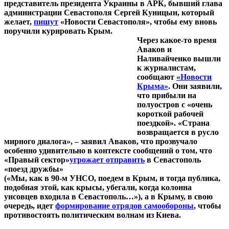
представитель президента Украины в АРК, бывший глава
администрации Севастополя Сергей Куницын, который
желает,
пишут
«Новости Севастополя», чтобы ему вновь
поручили курировать Крым.
Через какое-то время
Аваков и
Наливайченко вышли
к журналистам,
сообщают
«Новости
Крыма»
. Они заявили,
что прибыли на
полуостров с «очень
короткой рабочей
поездкой». «Страна
возвращается в русло
мирного диалога», – заявил Аваков, что прозвучало
особенно удивительно в контексте сообщений о том, что
«Правый сектор»
угрожает отправить
в Севастополь
«поезд дружбы»
(«Мы, как в 90-м УНСО, поедем в Крым, и тогда публика,
подобная этой, как крысы, убегали, когда колонна
унсовцев входила в Севастополь…»), а в Крыму, в свою
очередь, идет
формирование отрядов самообороны
, чтобы
противостоять политическим волнам из Киева.