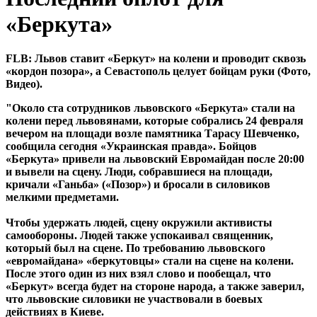
«Беркута»
FLB: Львов ставит «Беркут» на колени и проводит сквозь
«кордон позора», а Севастополь целует бойцам руки (Фото,
Видео).
"Около ста сотрудников львовского «Беркута» стали на
колени перед львовянами, которые собрались 24 февраля
вечером на площади возле памятника Тарасу Шевченко,
сообщила сегодня «Украинская правда». Бойцов
«Беркута» привели на львовский Евромайдан после 20:00
и вывели на сцену. Люди, собравшиеся на площади,
кричали «Ганьба» («Позор») и бросали в силовиков
мелкими предметами.
Чтобы удержать людей, сцену окружили активисты
самообороны. Людей также успокаивал священник,
который был на сцене. По требованию львовского
«евромайдана» «беркутовцы» стали на сцене на колени.
После этого один из них взял слово и пообещал, что
«Беркут» всегда будет на стороне народа, а также заверил,
что львовские силовики не участвовали в боевых
действиях в Киеве.