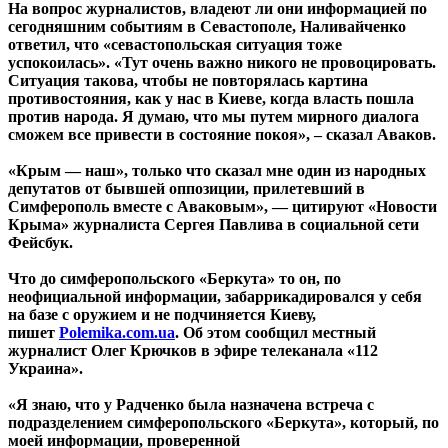
На вопрос журналистов, владеют ли они информацией по
сегодняшним событиям в Севастополе, Наливайченко
ответил, что «севастопольская ситуация тоже
успокоилась». «Тут очень важно никого не провоцировать.
Ситуация такова, чтобы не повторялась картина
противостояния, как у нас в Киеве, когда власть пошла
против народа. Я думаю, что мы путем мирного диалога
сможем все привести в состояние покоя», – сказал Аваков.
«Крым — наш», только что сказал мне один из народных
депутатов от бывшей оппозиции, прилетевший в
Симферополь вместе с Аваковым», — цитируют «Новости
Крыма» журналиста Сергея Павлива в социальной сети
Фейсбук.
Что до симферопольского «Беркута» то он, по
неофициальной информации, забаррикадировался у себя
на базе с оружием и не подчиняется Киеву,
пишет
Рolemika.com.ua
. Об этом сообщил местный
журналист Олег Крючков в эфире телеканала «112
Украина».
«Я знаю, что у Радченко была назначена встреча с
подразделением симферопольского «Беркута», который, по
моей информации, проверенной