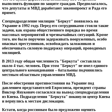
выполнять функции по защите граждан. Предполагалось,
что депутаты и МВД доработают законопроект и Рада его
примет.
Cпецподразделение милиции "Беркут" появилось на
Украине в 1992 году. Перед его сотрудниками стояли такие
задачи, как охрана общественного порядка во время
массовых мероприятий и чрезвычайных ситуаций. Кроме
того, им было поручено задерживать вооруженных, особо
опасных преступников, освобождать заложников и
обеспечивать силовую поддержку операций, проводимых
милицией.
В 2013 году общая численность "Беркута" составляла
около 4 тыс. человек. При этом "Беркут" не имел единого
центрального командования – батальоны подчинялись
местным областным управлениям МВД.
После обострения противостояния на Украине под
давлением представителей Евросоюза, президент страны
Виктор Янукович согласился на вывод спецподразделения
из Киева. Подразделения "Беркута" покинули центр Киева
и вернулись к местам дислокации.
Кстати, когда россиянам было предложено оценить