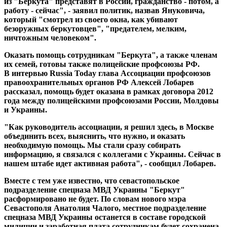
из "Беркута" представят в России, гражданство - потом, а
работу - сейчас", - заявил политик, назвав Януковича,
который "смотрел из своего окна, как убивают
безоружных беркутовцев", "предателем, мелким,
ничтожным человеком".
Оказать помощь сотрудникам "Беркута", а также членам
их семей, готовы также полицейские профсоюзы РФ.
В интервью Russia Today глава Ассоциации профсоюзов
правоохранительных органов РФ Алексей Лобарев
рассказал, помощь будет оказана в рамках договора 2012
года между полицейскими профсоюзами России, Молдовы
и Украины.
"Как руководитель ассоциации, я решил здесь, в Москве
объединить всех, выяснить, что нужно, и оказать
необходимую помощь. Мы стали сразу собирать
информацию, я связался с коллегами с Украины. Сейчас в
нашем штабе идет активная работа", - сообщил Лобарев.
Вместе с тем уже известно, что севастопольское
подразделение спецназа МВД Украины "Беркут"
расформировано не будет. По словам нового мэра
Севастополя Анатолия Чалого, местное подразделение
спецназа МВД Украины останется в составе городской
милиции и заработная плата сотрудникам будет сохранена.