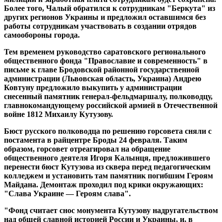
Более того, Чалый обратился к сотрудникам "Беркута" из
других регионов Украины и предложил оставшимся без
работы сотрудникам участвовать в создании отрядов
самообороны города.
Тем временем руководство саратовского регионального
общественного фонда "Православие и современность" в
письме к главе Бродовской районной государственной
администрации (Львовская область, Украина) Андрею
Ковтуну предложило выкупить у администрации
снесенный памятник генерал-фельдмаршалу, полководцу,
главнокомандующему российской армией в Отечественной
войне 1812 Михаилу Кутузову.
Бюст русского полководца по решению горсовета сняли с
постамента в райцентре Броды 24 февраля. Таким
образом, горсовет отреагировал на обращение
общественного деятеля Игоря Калынця, предложившего
перенести бюст Кутузова из сквера перед педагогическим
колледжем и установить там памятник погибшим Героям
Майдана. Демонтаж проходил под крики окружающих:
"Слава Украине — Героям слава".
"Фонд считает снос монумента Кутузову надругательством
над общей славной историей России и Украины, и, в