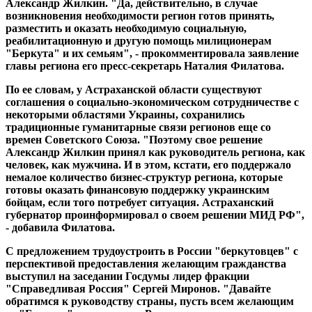
Александр Жилкин. "Да, действительно, в случае
возникновения необходимости регион готов принять,
разместить и оказать необходимую социальную,
реабилитационную и другую помощь милиционерам
"Беркута" и их семьям", - прокомментировала заявление
главы региона его пресс-секретарь Наталия Филатова.
По ее словам, у Астраханской области существуют
соглашения о социально-экономическом сотрудничестве с
некоторыми областями Украины, сохранились
традиционные гуманитарные связи регионов еще со
времен Советского Союза. "Поэтому свое решение
Александр Жилкин принял как руководитель региона, как
человек, как мужчина. И в этом, кстати, его поддержало
немалое количество бизнес-структур региона, которые
готовы оказать финансовую поддержку украинским
бойцам, если того потребует ситуация. Астраханский
губернатор проинформировал о своем решении МИД РФ",
- добавила Филатова.
С предложением трудоустроить в России "беркутовцев" с
перспективой предоставления желающим гражданства
выступил на заседании Госдумы лидер фракции
"Справедливая Россия" Сергей Миронов. "Давайте
обратимся к руководству страны, пусть всем желающим