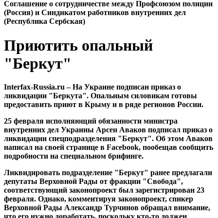
Cоглашение о сотрудничестве между Профсоюзом полиции
(Россия) и Синдикатом работников внутренних дел
(Республика Сербская)
Приютить опальный
"Беркут"
Interfax-Russia.ru – На Украине подписан приказ о
ликвидации "Беркута". Опальным силовикам готовы
предоставить приют в Крыму и в ряде регионов России.
25 февраля исполняющий обязанности министра
внутренних дел Украины Арсен Аваков подписал приказ о
ликвидации спецподразделения "Беркут". Об этом Аваков
написал на своей странице в Facebook, пообещав сообщить
подробности на специальном брифинге.
Ликвидировать подразделение "Беркут" ранее предлагали
депутаты Верховной Рады от фракции "Свобода",
соответствующий законопроект был зарегистрирован 23
февраля. Однако, комментируя законопроект, спикер
Верховной Рады Александр Турчинов обращал внимание,
что его нужно доработать, поскольку кто-то должен