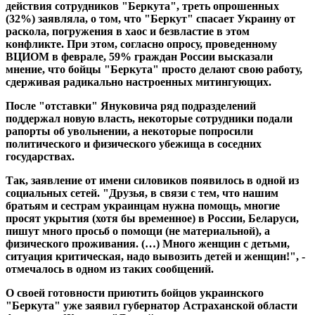
действия сотрудников "Беркута", треть опрошенных
(32%) заявляла, о том, что "Беркут" спасает Украину от
раскола, погружения в хаос и безвластие в этом
конфликте. При этом, согласно опросу, проведенному
ВЦИОМ в феврале, 59% граждан России высказали
мнение, что бойцы "Беркута" просто делают свою работу,
сдерживая радикально настроенных митингующих.
После "отставки" Януковича ряд подразделений
поддержал новую власть, некоторые сотрудники подали
рапорты об увольнении, а некоторые попросили
политического и физического убежища в соседних
государствах.
Так, заявление от имени силовиков появилось в одной из
социальных сетей. "Друзья, в связи с тем, что нашим
братьям и сестрам украинцам нужна помощь, многие
просят укрытия (хотя бы временное) в России, Беларуси,
пишут много просьб о помощи (не материальной), а
физического проживания. (…) Много женщин с детьми,
ситуация критическая, надо вывозить детей и женщин!", -
отмечалось в одном из таких сообщений.
О своей готовности приютить бойцов украинского
"Беркута" уже заявил губернатор Астраханской области