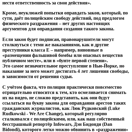
нести ответственность за свои
действия
».
Кроме, неуклюжей попытки оправдать закон, который, по
сути, даёт полицейским свободу действий, под предлогом
физического раздражения – нет других настоящих
аргументов для оправдания создания такого закона.
Если закон будет подписан, правонарушители могут
столкнуться с теми же наказаниями, как и другие
преступники класса Е – например, виновные в
«размещении фальшивой бомбы или опасных веществв
публичном месте», или в «бунте первой степени».
Это самое незначительное преступление в Нью-Йорке, но
наказание за него может достигать 4 лет лишения свободы,
в зависимости от решения судьи.
С учётом факта, что полиция практически повсеместно
отрицательно относится к тем, кто осмеливается снимать
их на видео, не сложно представить, как они будут
ссылаться на букву закона для оправдания арестов таких
гражданских журналистов, как Люк Рудковский (Luke
Rudkowski - We Are Change), который регулярно
сталкивался с полицейскими, или, как наш собственный
бесстрашный репортёр Infowars, Дэн Бидонди (Dan
Bidondi), которого легко можно обвинить в «раздражении»