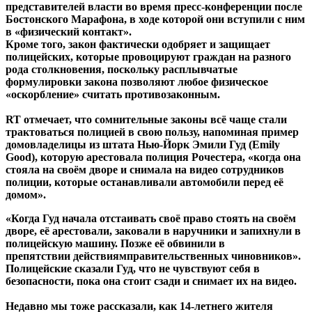
представителей власти во время пресс-конференции после
Бостонского Марафона, в ходе которой они вступили с ним
в «физический контакт».
Кроме того, закон фактически одобряет и защищает
полицейских, которые провоцируют граждан на разного
рода столкновения, поскольку расплывчатые
формулировки закона позволяют любое физическое
«оскорбление» считать противозаконным.
RT отмечает, что сомнительные законы всё чаще стали
трактоваться полицией в свою пользу, напоминая пример
домовладелицы из штата Нью-Йорк Эмили Гуд (Emily
Good), которую арестовала полиция Рочестера, «когда она
стояла на своём дворе и снимала на видео сотрудников
полиции, которые останавливали автомобили перед её
домом».
«Когда Гуд начала отстаивать своё право стоять на своём
дворе, её арестовали, заковали в наручники и запихнули в
полицейскую машину. Позже её обвинили в
препятствии
действиям
правительственных чиновников».
Полицейские сказали Гуд, что не чувствуют себя в
безопасности, пока она стоит сзади и снимает их на видео.
Недавно мы тоже рассказали, как 14-летнего жителя