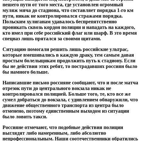
пешего пути от того места, где установлен огромный
муляж мяча до стадиона, что составляет порядка 1-го км
пути, никак не контролировался стражами порядка.
Польским хулиганам удавалось беспрепятственно
проникать сквозь кордон полиции и нападать на каждого,
кто имел при себе российский флаг или шарф. В это время
спецназ лишь прятался за своими щитами.
Ситуацию помогали решить лишь российские ультрас,
которые вмешивались в каждую драку, тем самым давая
простым болельщикам продолжить путь к стадиону. Если
бы не действия этих ребят, то пострадавших россиян было
бы намного больше.
Написавшие письмо россияне сообщают, что и после матча
отрезок пути до центрального вокзала никак не
контролировался полицией. Больше того, те, кто все же
сумел добраться до вокзала, с удивлением обнаружили, что
движение общественного транспорта из центра было
отменено, поэтому единственным выходом из ситуации
было ловить такси.
Россияне отмечают, что подобные действия полиции
выглядят либо намеренным, либо абсолютно
непрофессиональным. Наши соотечественники обратились