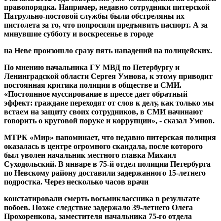
правопорядка. Например, недавно сотрудники питерской
Патрульно-постовой службы были обстреляны их
пистолета за то, что попросили предъявить паспорт. А за
минувшие субботу и воскресенье в
городе
на Неве произошло сразу пять нападений на полицейских.
По мнению начальника ГУ МВД по Петербургу и
Ленинградской области Сергея Умнова, к этому приводит
постоянная критика полиции в обществе и СМИ.
«Постоянное муссирование в прессе дает обратный
эффект: граждане переходят от слов к делу, как только мы
встаем на защиту своих сотрудников, в СМИ начинают
говорить о круговой поруке и коррупции», - сказал Умнов.
МТРК «Мир» напоминает, что недавно питерская полиция
оказалась в центре огромного скандала, после которого
был уволен начальник местного главка Михаил
Суходольский. В январе в 75-й отдел полиции Петербурга
по Невскому району доставили задержанного 15-летнего
подростка. Через несколько часов
врачи
констатировали смерть восьмиклассника в результате
побоев. Позже следствие задержало 39-летнего Олега
Прохоренкова, заместителя начальника 75-го отдела