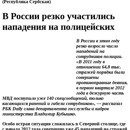
(Республика Сербская)
В России резко участились
нападения на полицейских
В России в этом году
резко возросло число
нападений на
сотрудников полиции.
«В 2011 году в
отношении 64,8 тыс.
стражей порядка были
совершены
противоправные деяния,
в первом квартале 2012
года в дежурную часть
МВД поступило уже 140 спецсообщений, только
касающихся ранений и гибели сотрудников», — рассказал
РБК Daily глава департамента госслужбы и кадров
министерства Владимир Кубышко
.
Особо острая ситуация сложилась в Северной столице, где
с начала 2012 года совершено уже 45 нападений на стражей