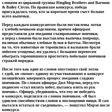
слонами из цирковой группы Ringling Brothers and Barnum
& Bailey Circus. По правилам конкурса, победа
присуждалась тому, кто за короткое время съест больше
всего выпечки.
Перед каждым конкурсантом были поставлены лотки
с хлебобулочными изделиями, причем офицерам
предоставили для поедания глазированные пончики,
а перед слонами была выставлена выпечка попроще,
включая обычные хлебные булки и багеты. Несмотря
на то, что животные не торопились и вальяжно брали
хоботом угощенье, им удалось с большим перевесом
обыграть торопившихся проглотить побольше пончиков
стражей порядка.
После того как один из слонов опустошил свой лоток
с едой, он «помог» одному из участвовавших в конкурсе
полицейских завершить процесс поедания сладких
пончиков. По словам офицера Джо Морэна, перед его
подносом «стал вилять хобот, пытаясь взять из рук
пончик». Офицер, убедившись, что ему не победить
в конкурсе, поделился со слоном пончиком. «Я был
удивлен способностями слонов к поглощению пищи. Я сам
пытался остаться не съеденным», — пошутил Морэн после
конкурса.